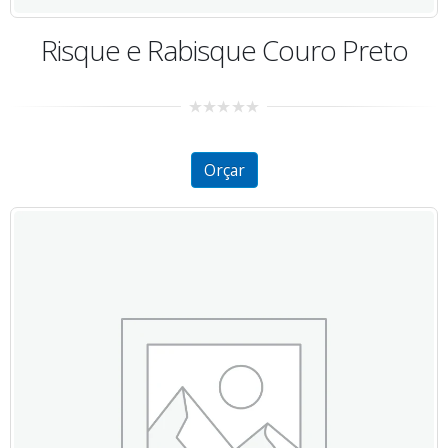
Risque e Rabisque Couro Preto
0
out
of
5
Orçar