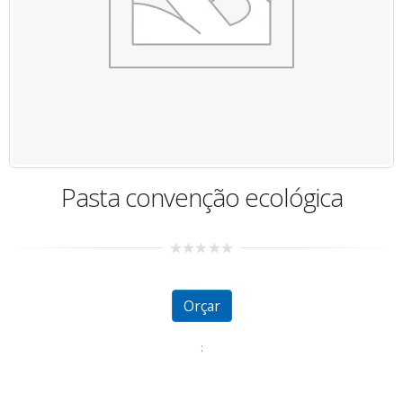
Pasta convenção ecológica
0
out
of
5
Orçar
: