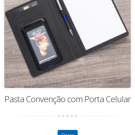
Pasta Convenção com Porta Celular
0
out
of
5