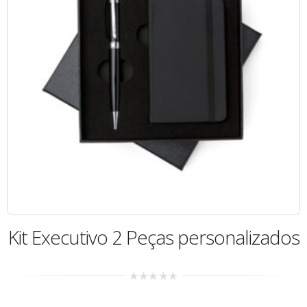
Kit Executivo 2 Peças personalizados
0
out