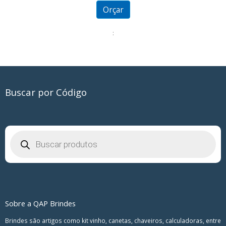
of
5
Orçar
:
Buscar por Código
Pesquisar
produtos
Sobre a QAP Brindes
Brindes são artigos como kit vinho, canetas, chaveiros, calculadoras, entre