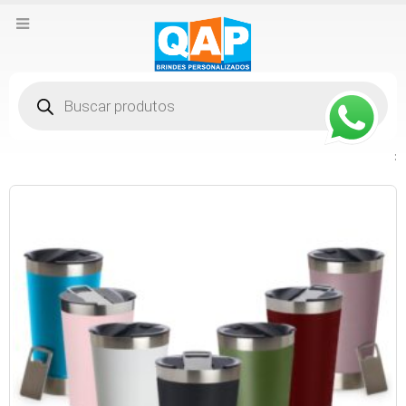
Pesquisar
produtos
: