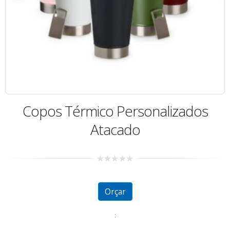
Copos Térmico Personalizados
Atacado
0
out
of
5
Orçar
: