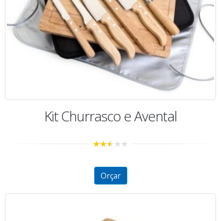
Kit Churrasco e Avental
2.47
out of
5
Orçar