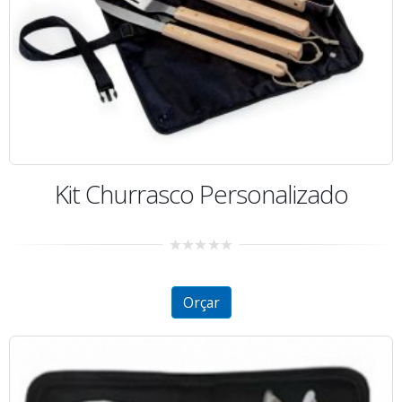
Kit Churrasco Personalizado
0
out
of
5
Orçar