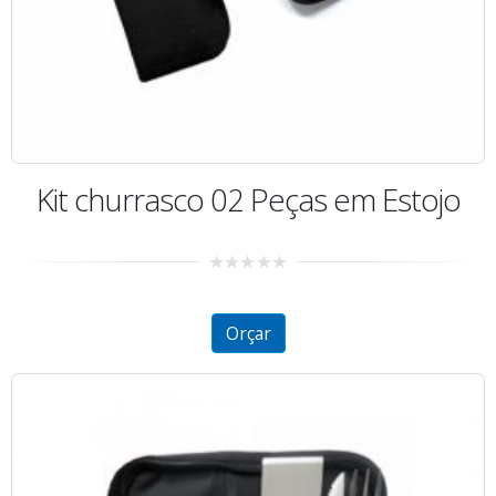
Kit churrasco 02 Peças em Estojo
0
out
of
5
Orçar