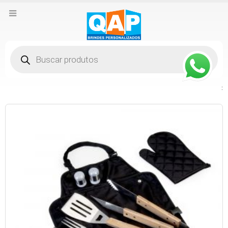
Pesquisar
produtos
: