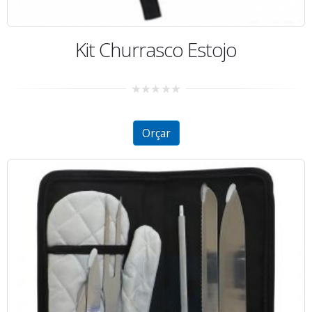
Kit Churrasco Estojo
0
out
of
5
Orçar