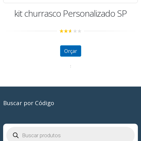
kit churrasco Personalizado SP
2.50
out of
5
Orçar
:
Buscar por Código
Pesquisar
produtos