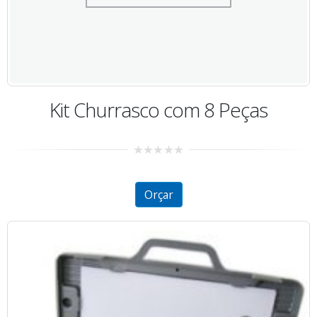
Kit Churrasco com 8 Peças
0
out
of
5
Orçar