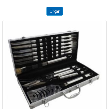
2.57
out of
5
Orçar