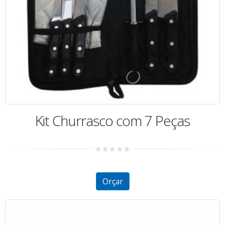
Kit Churrasco com 7 Peças
0
out
of
5
Orçar