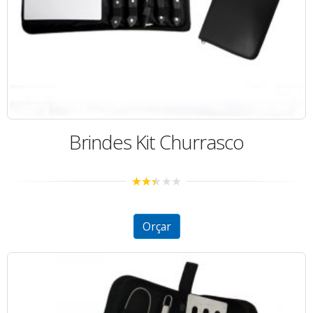
Brindes Kit Churrasco
2.36
out of
5
Orçar