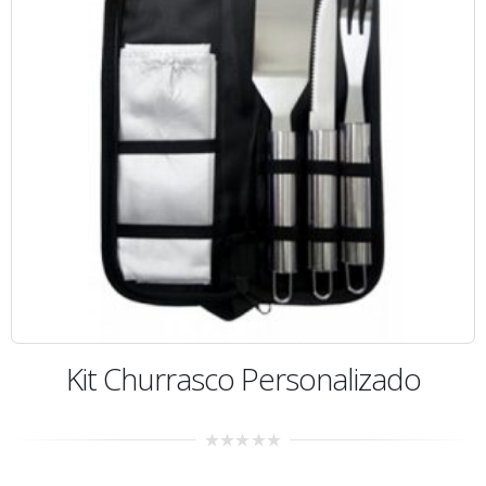
Kit Churrasco Personalizado
0
out