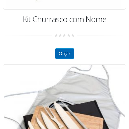
Kit Churrasco com Nome
0
out
of
5
Orçar