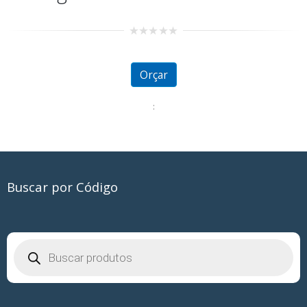
0
out
of
5
Orçar
:
Buscar por Código
Pesquisar
produtos