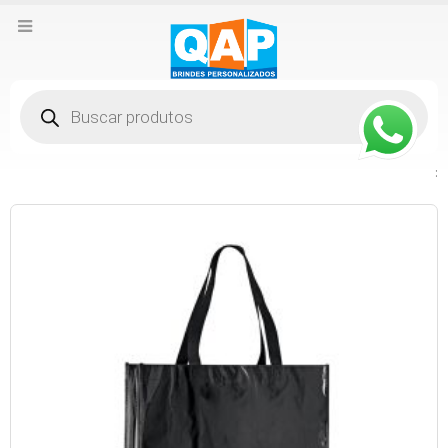
Pesquisar
produtos
: