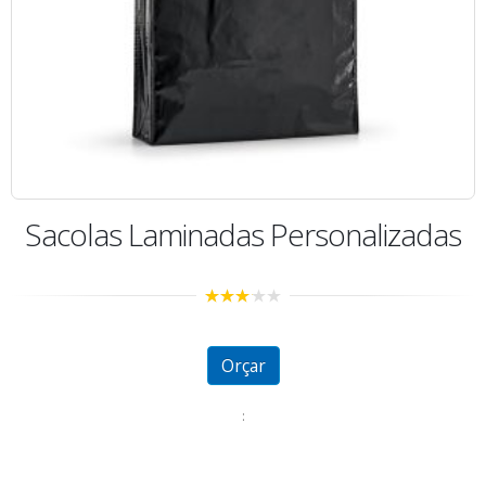
Sacolas Laminadas Personalizadas
2.98
out of
5
Orçar
: