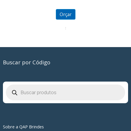
0
out
of
5
Orçar
:
Buscar por Código
Pesquisar
produtos
Sobre a QAP Brindes