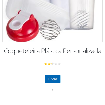
Coqueteleira Plástica Personalizada
2.27
out
of 5
Orçar
: