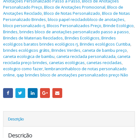
Anotações Personalizado Passo a Passo
,
Bloco de Anotações
Personalizado Preço
,
Bloco de Anotações Promocional
,
Bloco de
Anotações Reciclado
,
Bloco de Notas Personalizado
,
Bloco de Notas
Personalizado Brindes
,
bloco papel recicladobloco de anotações
,
bloco personalizado rj
,
Blocos Personalizados Preço
,
Brinde Ecológico
,
Brindes
,
brindes bloco de anotações personalizado passo a passo
,
Brindes de Materiais Reciclados
,
Brindes Ecológicos
,
Brindes
ecológicos baratos brindes ecológicos rj
,
Brindes ecológicos Curitiba
,
brindes ecológicos grátis
,
Brindes Verdes
,
caneta de bambu preço
,
caneta ecologica de bambu
,
caneta reciclada personalizada
,
caneta
reciclada preço brindes
,
canetas ecológicas
,
canetas recicladas
,
ecologico como fazer
,
lembrancinhabloco de notas personalizado
online
,
qap brindes bloco de anotações personalizados preço Não
Descrição
Descrição