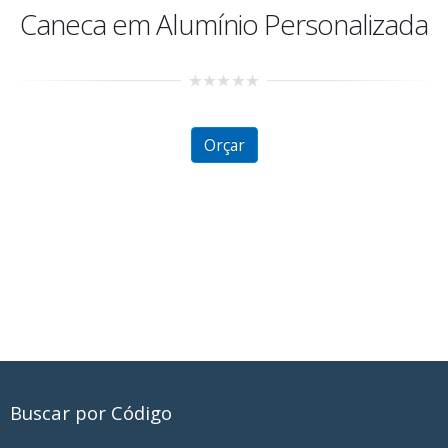
Caneca em Alumínio Personalizada
0
out
of
5
Orçar
Buscar por Código