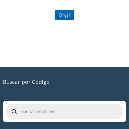
0
out
of
5
Orçar
Buscar por Código
Pesquisar
produtos