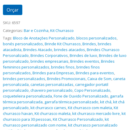
Orçar
SKU:
6597
Categorias:
Bar e Cozinha
,
Kit Churrasco
Tags:
Bloco de Anotações Personalizado
,
blocos personalizados
,
bonés personalizados
,
Brinde Kit Churrasco
,
Brindes
,
brindes
atacadista
,
Brindes Atacado
,
brindes atacados
,
Brindes Churrasco
Personalizado
,
Brindes Corporativos
,
Brindes de luxo
,
Brindes de luxo
personalizado
,
brindes empresariais
,
Brindes eventos
,
Brindes
femininos personalizados
,
brindes finos
,
brindes finos
personalizados
,
Brindes para Empresas
,
Brindes para eventos
,
brindes personalizados
,
Brindes Promocionais
,
Caixa de Som
,
caneta
personalizada
,
canetas personalizadas
,
carregador portatil
personalizado
,
chaveiro personalizado
,
Copo Personalizado
,
coqueteleira personalizada
,
Fone de Ouvido Personalizado
,
garrafa
térmica personalizada
,
garrafa térmica personalizado
,
kit chá
,
kit chá
personalizado
,
kit churrasco carnes
,
Kit churrasco com maleta
,
Kit
churrasco havan
,
Kit churrasco maleta
,
kit churrasco mercado livre
,
kit
churrasco para 30 pessoas
,
Kit Churrasco Personalizado
,
kit
churrasco personalizado com nome
,
kit churrasco personalizado