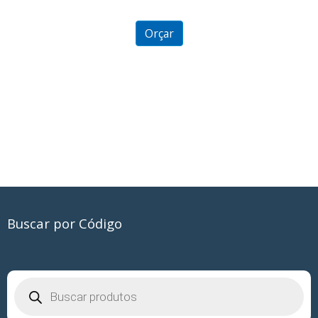
0
out
of
5
Orçar
Buscar por Código
Pesquisar
produtos