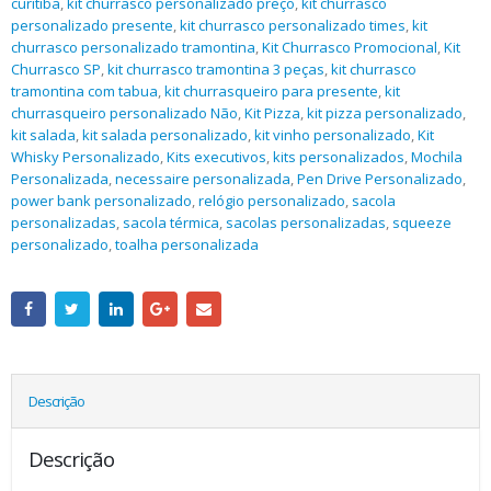
curitiba
,
kit churrasco personalizado preço
,
kit churrasco
personalizado presente
,
kit churrasco personalizado times
,
kit
churrasco personalizado tramontina
,
Kit Churrasco Promocional
,
Kit
Churrasco SP
,
kit churrasco tramontina 3 peças
,
kit churrasco
tramontina com tabua
,
kit churrasqueiro para presente
,
kit
churrasqueiro personalizado Não
,
Kit Pizza
,
kit pizza personalizado
,
kit salada
,
kit salada personalizado
,
kit vinho personalizado
,
Kit
Whisky Personalizado
,
Kits executivos
,
kits personalizados
,
Mochila
Personalizada
,
necessaire personalizada
,
Pen Drive Personalizado
,
power bank personalizado
,
relógio personalizado
,
sacola
personalizadas
,
sacola térmica
,
sacolas personalizadas
,
squeeze
personalizado
,
toalha personalizada
Descrição
Descrição