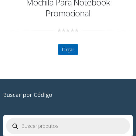
Pasta Convenção Kraft
0
out
of
5
Orçar
Buscar por Código
Pesquisar
produtos