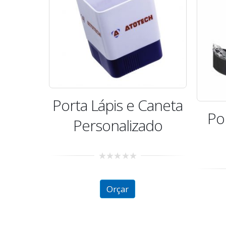
Porta Lápis e Caneta
Po
Personalizado
0
out
of
Orçar
5