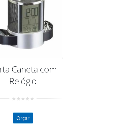
rta Caneta com
Relógio
0
out
of
Orçar
5