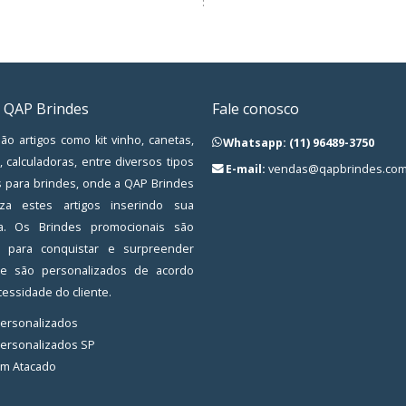
:
 QAP Brindes
Fale conosco
ão artigos como kit vinho, canetas,
Whatsapp: (11) 96489-3750
, calculadoras, entre diversos tipos
E-mail:
vendas@qapbrindes.com
s para brindes, onde a QAP Brindes
iza estes artigos inserindo sua
a. Os Brindes promocionais são
os para conquistar e surpreender
, e são personalizados de acordo
essidade do cliente.
Personalizados
Personalizados SP
em Atacado