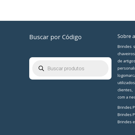
Buscar por Código
Sobre a
Brindes s
chaveiros
de artigo
Pesquisar
produtos
personal
logomarc
utilizad
clientes
com a nec
Brindes 
Brindes 
Brindes 