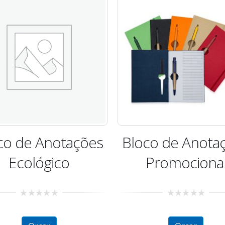
co de Anotações
Bloco de Anota
Promocional
Ecológico
0
0
out
out
of
of
5
5