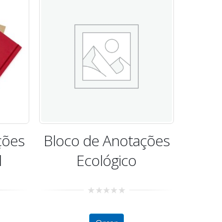
ções
Bloco de Anotações
Bloc
Ecológico
0
out
of
5