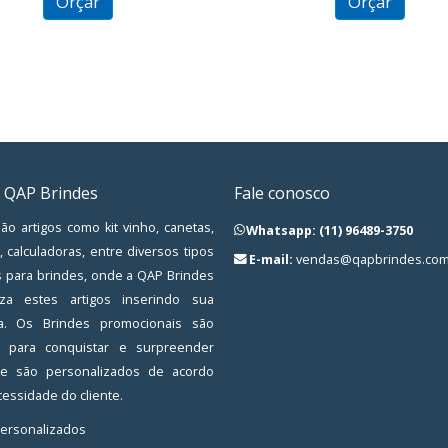
Orçar
Orçar
 QAP Brindes
Fale conosco
ão artigos como kit vinho, canetas,
Whatsapp: (11) 96489-3750
, calculadoras, entre diversos tipos
E-mail:
vendas@qapbrindes.com
s para brindes, onde a QAP Brindes
iza estes artigos inserindo sua
a. Os Brindes promocionais são
os para conquistar e surpreender
, e são personalizados de acordo
essidade do cliente.
Personalizados