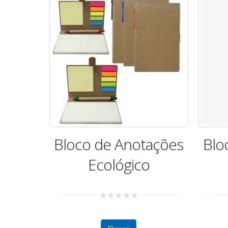
ações
Bloco de Anotações
Blo
o
Ecológico
0
out
of
5