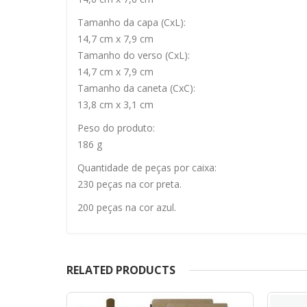
Tamanho da capa (CxL):
14,7 cm x 7,9 cm
Tamanho do verso (CxL):
14,7 cm x 7,9 cm
Tamanho da caneta (CxC):
13,8 cm x 3,1 cm
Peso do produto:
186 g
Quantidade de peças por caixa:
230 peças na cor preta.
200 peças na cor azul.
RELATED PRODUCTS