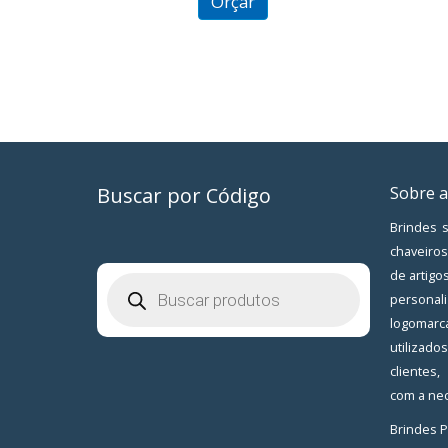
Orçar
Buscar por Código
Sobre a
Brindes s
chaveiros
de artigo
Pesquisar
produtos
personal
logomarc
utilizad
clientes
com a nec
Brindes 