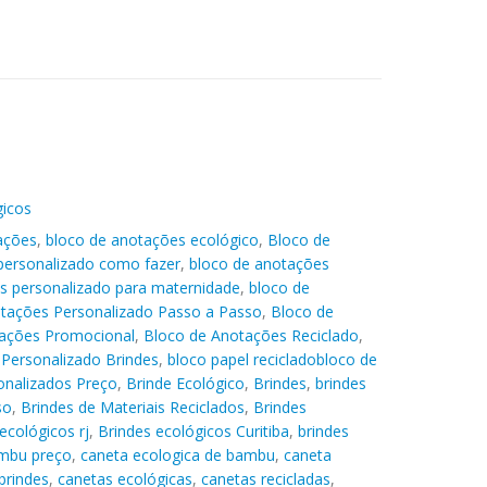
gicos
ações
,
bloco de anotações ecológico
,
Bloco de
personalizado como fazer
,
bloco de anotações
s personalizado para maternidade
,
bloco de
tações Personalizado Passo a Passo
,
Bloco de
ações Promocional
,
Bloco de Anotações Reciclado
,
Personalizado Brindes
,
bloco papel recicladobloco de
onalizados Preço
,
Brinde Ecológico
,
Brindes
,
brindes
so
,
Brindes de Materiais Reciclados
,
Brindes
ecológicos rj
,
Brindes ecológicos Curitiba
,
brindes
mbu preço
,
caneta ecologica de bambu
,
caneta
brindes
,
canetas ecológicas
,
canetas recicladas
,