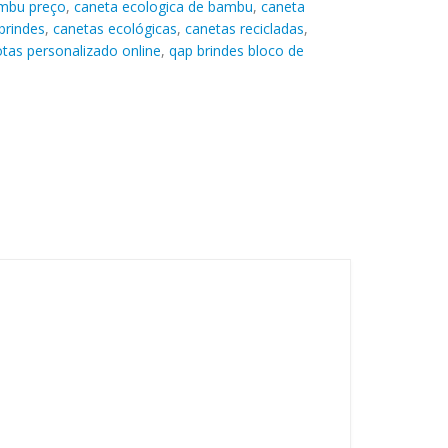
mbu preço
,
caneta ecologica de bambu
,
caneta
brindes
,
canetas ecológicas
,
canetas recicladas
,
tas personalizado online
,
qap brindes bloco de