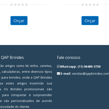
0
0
out
out
of
of
Orçar
Orçar
5
5
 QAP Brindes
Fale conosco
ão artigos como kit vinho, canetas,
Whatsapp: (11) 96489-3750
, calculadoras, entre diversos tipos
E-mail:
vendas@qapbrindes.com
s para brindes, onde a QAP Brindes
iza estes artigos inserindo sua
a. Os Brindes promocionais são
os para conquistar e surpreender
, e são personalizados de acordo
essidade do cliente.