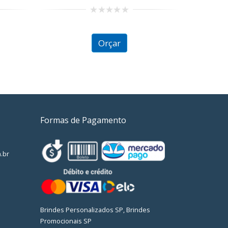
0
out
of
Orçar
5
Formas de Pagamento
.br
Brindes Personalizados SP, Brindes
Promocionais SP