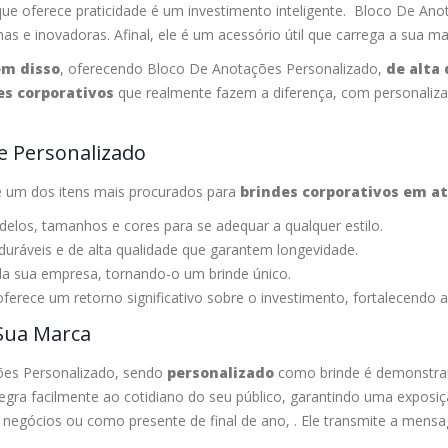
e oferece praticidade é um investimento inteligente. Bloco De Anot
e inovadoras. Afinal, ele é um acessório útil que carrega a sua mar
ém disso
, oferecendo Bloco De Anotações Personalizado,
de alta
es corporativos
que realmente fazem a diferença, com personaliz
 Personalizado
é um dos itens mais procurados para
brindes corporativos em a
elos, tamanhos e cores para se adequar a qualquer estilo.
duráveis e de alta qualidade que garantem longevidade.
da sua empresa, tornando-o um brinde único.
ferece um retorno significativo sobre o investimento, fortalecendo a 
 Sua Marca
es Personalizado, sendo
personalizado
como brinde é demonstrar 
integra facilmente ao cotidiano do seu público, garantindo uma expos
de negócios ou como presente de final de ano, . Ele transmite a me