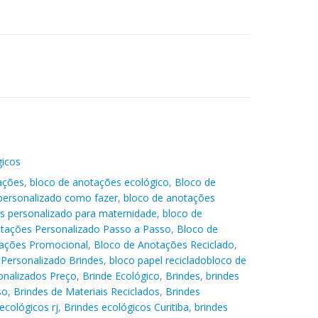
gicos
ações
,
bloco de anotações ecológico
,
Bloco de
personalizado como fazer
,
bloco de anotações
s personalizado para maternidade
,
bloco de
tações Personalizado Passo a Passo
,
Bloco de
ações Promocional
,
Bloco de Anotações Reciclado
,
Personalizado Brindes
,
bloco papel recicladobloco de
onalizados Preço
,
Brinde Ecológico
,
Brindes
,
brindes
so
,
Brindes de Materiais Reciclados
,
Brindes
ecológicos rj
,
Brindes ecológicos Curitiba
,
brindes