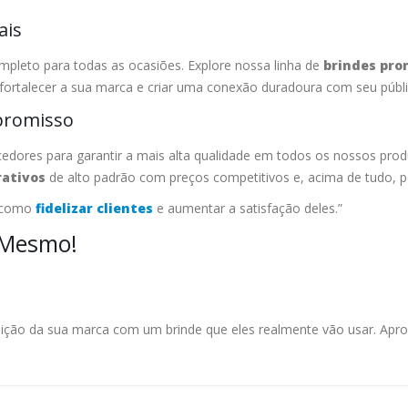
ais
pleto para todas as ocasiões. Explore nossa linha de
brindes pro
fortalecer a sua marca e criar uma conexão duradoura com seu públi
promisso
dores para garantir a mais alta qualidade em todos os nossos pro
rativos
de alto padrão com preços competitivos e, acima de tudo, p
 como
fidelizar clientes
e aumentar a satisfação deles.”
 Mesmo!
sição da sua marca com um brinde que eles realmente vão usar. Aprove