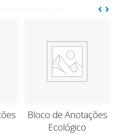
ções
Bloco de Anotações
Bloc
+ Caneta
E