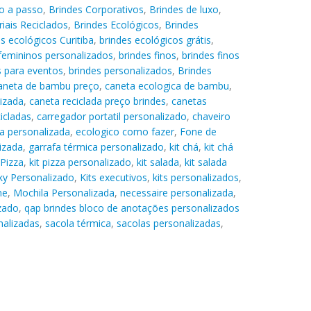
o a passo
,
Brindes Corporativos
,
Brindes de luxo
,
iais Reciclados
,
Brindes Ecológicos
,
Brindes
s ecológicos Curitiba
,
brindes ecológicos grátis
,
femininos personalizados
,
brindes finos
,
brindes finos
s para eventos
,
brindes personalizados
,
Brindes
aneta de bambu preço
,
caneta ecologica de bambu
,
lizada
,
caneta reciclada preço brindes
,
canetas
icladas
,
carregador portatil personalizado
,
chaveiro
ra personalizada
,
ecologico como fazer
,
Fone de
izada
,
garrafa térmica personalizado
,
kit chá
,
kit chá
 Pizza
,
kit pizza personalizado
,
kit salada
,
kit salada
ky Personalizado
,
Kits executivos
,
kits personalizados
,
ne
,
Mochila Personalizada
,
necessaire personalizada
,
zado
,
qap brindes bloco de anotações personalizados
nalizadas
,
sacola térmica
,
sacolas personalizadas
,