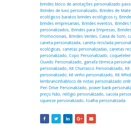
brindes bloco de anotações personalizado pass
Brindes de luxo personalizado
,
Brindes de Mater
ecológicos baratos brindes ecológicos rj
,
Brinde
brindes empresariais
,
Brindes eventos
,
Brindes 
personalizados
,
Brindes para Empresas
,
Brinde
Promocionais
,
Brindes Verdes
,
Caixa de Som
,
c
caneta personalizada
,
caneta reciclada persona
ecológicas
,
canetas personalizadas
,
canetas rec
personalizado
,
Copo Personalizado
,
coquetelei
Ouvido Personalizado
,
garrafa térmica personal
personalizado
,
Kit Churrasco Personalizado
,
Kit
personalizado
,
kit vinho personalizado
,
Kit Whis
lembrancinhabloco de notas personalizado onli
Pen Drive Personalizado
,
power bank personali
preço Não
,
relógio personalizado
,
sacola perso
squeeze personalizado
,
toalha personalizada