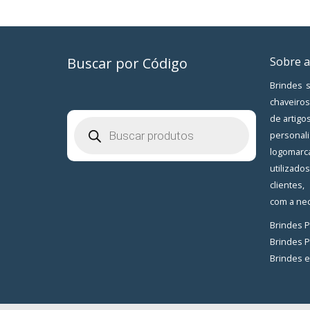
Buscar por Código
Sobre a
Brindes s
chaveiros
de artigo
Pesquisar
produtos
personal
logomarc
utilizad
clientes
com a nec
Brindes 
Brindes 
Brindes 