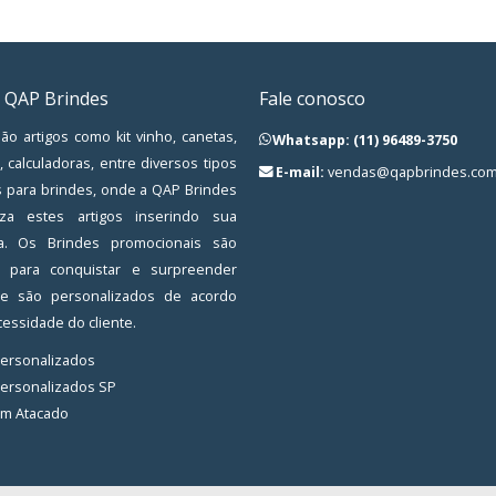
 QAP Brindes
Fale conosco
ão artigos como kit vinho, canetas,
Whatsapp: (11) 96489-3750
, calculadoras, entre diversos tipos
E-mail:
vendas@qapbrindes.com
s para brindes, onde a QAP Brindes
iza estes artigos inserindo sua
a. Os Brindes promocionais são
os para conquistar e surpreender
, e são personalizados de acordo
essidade do cliente.
Personalizados
Personalizados SP
em Atacado