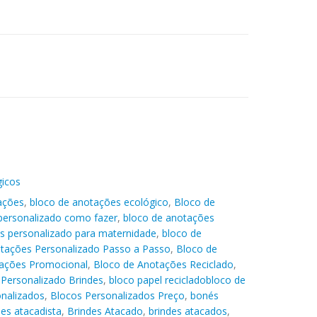
gicos
ações
,
bloco de anotações ecológico
,
Bloco de
personalizado como fazer
,
bloco de anotações
s personalizado para maternidade
,
bloco de
tações Personalizado Passo a Passo
,
Bloco de
ações Promocional
,
Bloco de Anotações Reciclado
,
Personalizado Brindes
,
bloco papel recicladobloco de
onalizados
,
Blocos Personalizados Preço
,
bonés
des atacadista
,
Brindes Atacado
,
brindes atacados
,