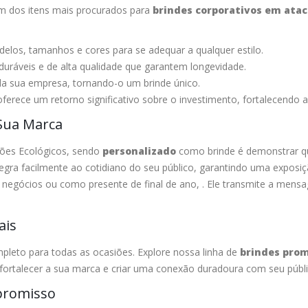
m dos itens mais procurados para
brindes corporativos em ata
elos, tamanhos e cores para se adequar a qualquer estilo.
duráveis e de alta qualidade que garantem longevidade.
da sua empresa, tornando-o um brinde único.
ferece um retorno significativo sobre o investimento, fortalecendo a 
 Sua Marca
ões Ecológicos, sendo
personalizado
como brinde é demonstrar qu
integra facilmente ao cotidiano do seu público, garantindo uma expos
de negócios ou como presente de final de ano, . Ele transmite a me
ais
pleto para todas as ocasiões. Explore nossa linha de
brindes prom
fortalecer a sua marca e criar uma conexão duradoura com seu públi
promisso