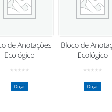
co de Anotações
Bloco de Anota
Ecológico
c/ Post It
0
0
out
out
of
of
Orçar
Orçar
5
5