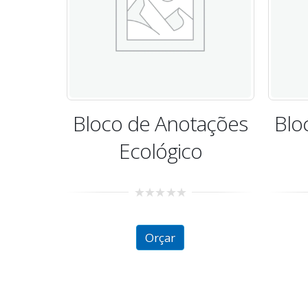
ações
Bloco de Anotações
Blo
o
Ecológico
0
out
of
Orçar
5