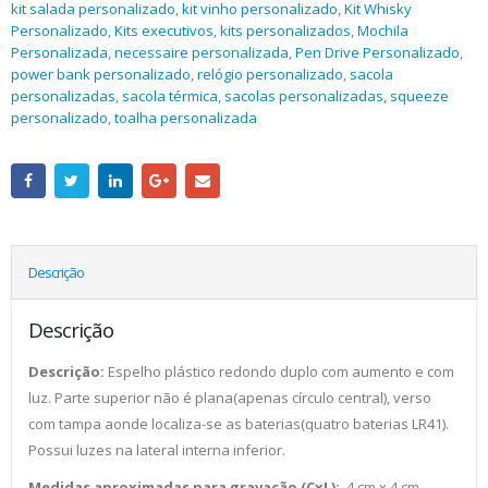
kit salada personalizado
,
kit vinho personalizado
,
Kit Whisky
Personalizado
,
Kits executivos
,
kits personalizados
,
Mochila
Personalizada
,
necessaire personalizada
,
Pen Drive Personalizado
,
power bank personalizado
,
relógio personalizado
,
sacola
personalizadas
,
sacola térmica
,
sacolas personalizadas
,
squeeze
personalizado
,
toalha personalizada
Descrição
Descrição
Descrição:
Espelho plástico redondo duplo com aumento e com
luz. Parte superior não é plana(apenas círculo central), verso
com tampa aonde localiza-se as baterias(quatro baterias LR41).
Possui luzes na lateral interna inferior.
Medidas aproximadas para gravação
(CxL):
4 cm x 4 cm