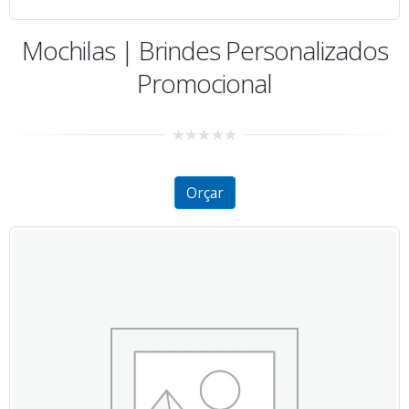
Mochilas | Brindes Personalizados
Promocional
0
out
of
5
Orçar