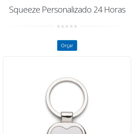
Squeeze Personalizado 24 Horas
0
out
of
5
Orçar