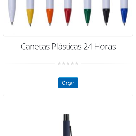
Canetas Plásticas 24 Horas
0
out
of
5
Orçar