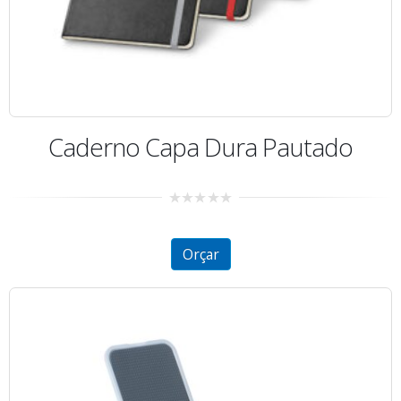
Caderno Capa Dura Pautado
0
out
of
5
Orçar