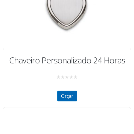
Chaveiro Personalizado 24 Horas
0
out
of
5
Orçar