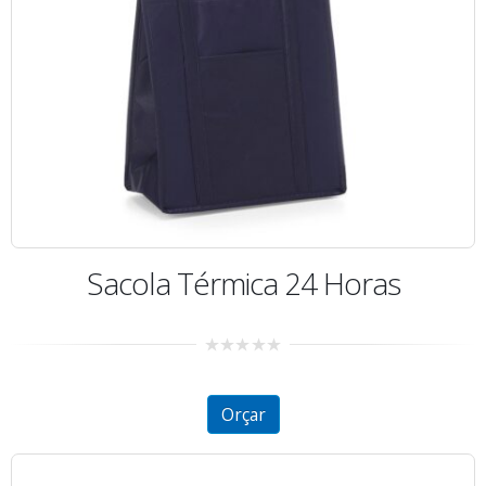
Sacola Térmica 24 Horas
0
out
of
5
Orçar