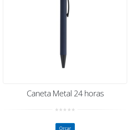
Caneta Metal 24 horas
0
out
of
5
Orçar