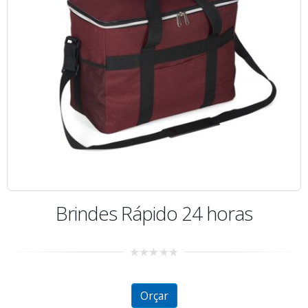
Brindes Rápido 24 horas
0
out
of
5
Orçar