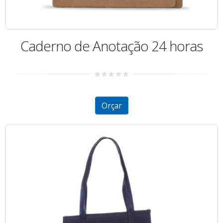
Caderno de Anotação 24 horas
0
out
of
5
Orçar