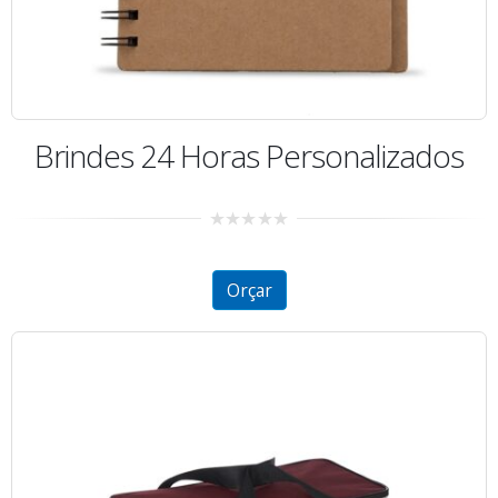
Brindes 24 Horas Personalizados
0
out
of
5
Orçar