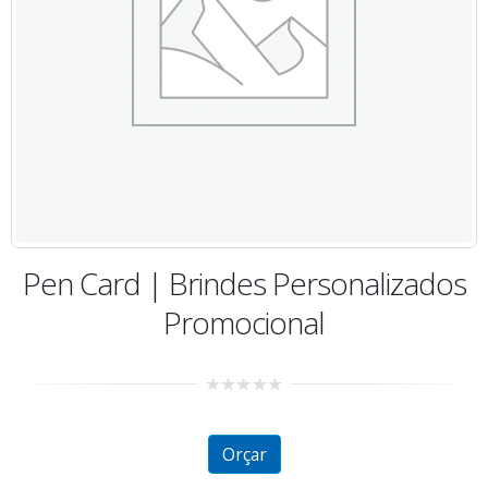
Pen Card | Brindes Personalizados
Promocional
0
out
of
5
Orçar