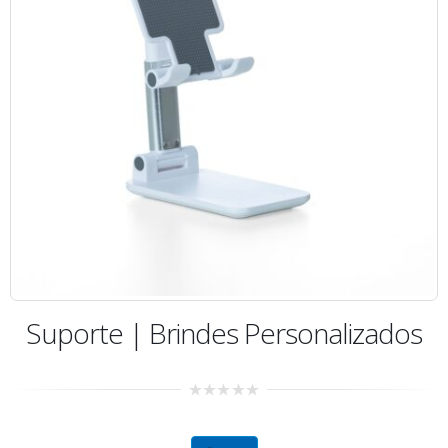
Suporte | Brindes Personalizados
0
out
of