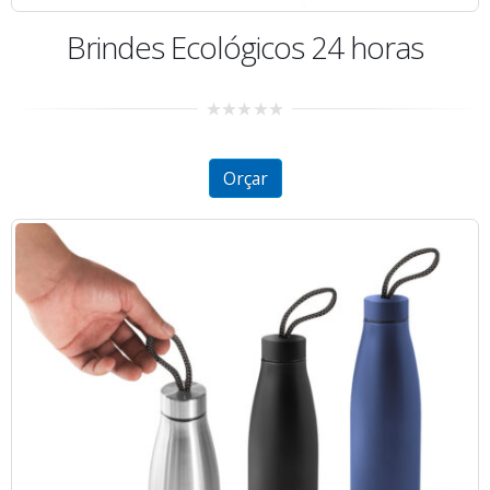
Brindes Ecológicos 24 horas
0
out
of
5
Orçar