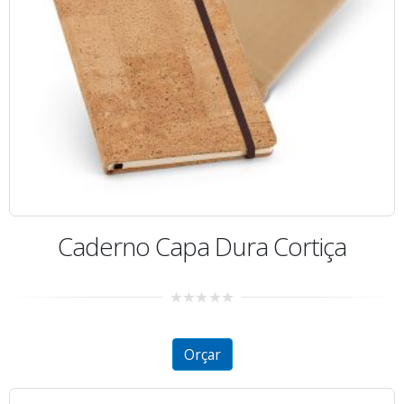
Caderno Capa Dura Cortiça
0
out
of
5
Orçar