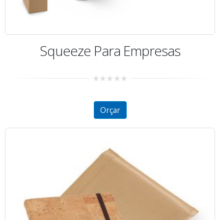
Squeeze Para Empresas
0
out
of
5
Orçar