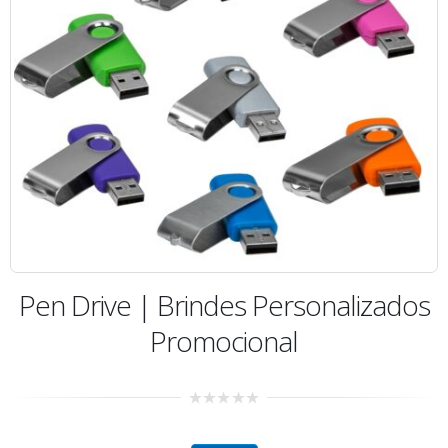
Pen Drive | Brindes Personalizados
Promocional
0
out
of