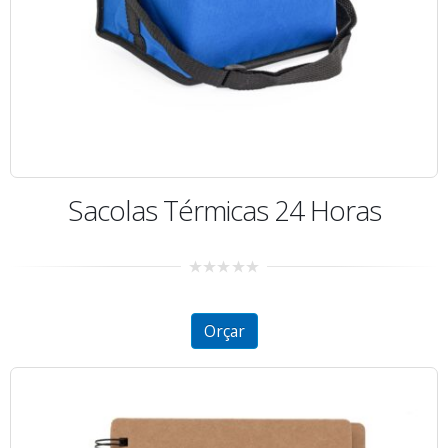
Sacolas Térmicas 24 Horas
0
out
of
5
Orçar