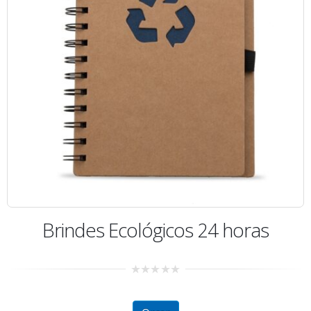
Brindes Ecológicos 24 horas
0
out
of
5