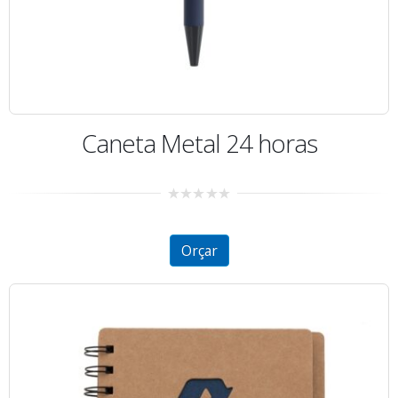
Caneta Metal 24 horas
0
out
of
5
Orçar