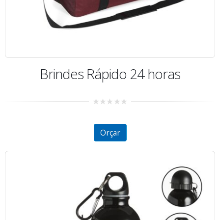
Brindes Rápido 24 horas
0
out
of
5
Orçar