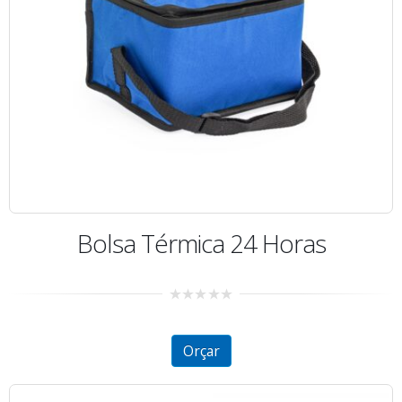
Bolsa Térmica 24 Horas
0
out
of
5
Orçar