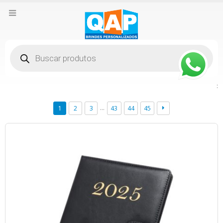
Pesquisar
produtos
:
…
1
2
3
43
44
45