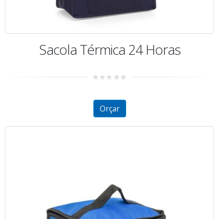
Sacola Térmica 24 Horas
0
out
of
5
Orçar