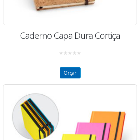
Caderno Capa Dura Cortiça
0
out
of
5
Orçar