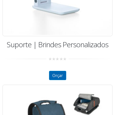
Suporte | Brindes Personalizados
0
out
of
5
Orçar