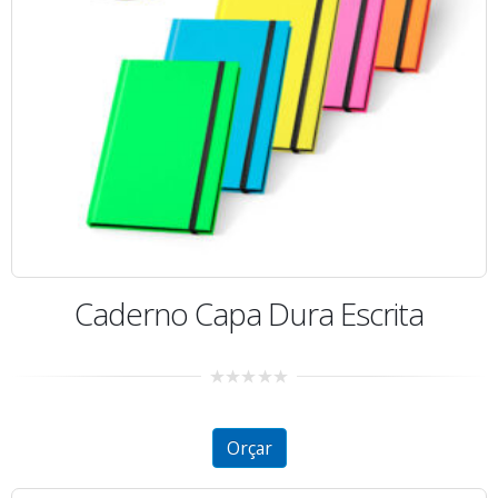
Caderno Capa Dura Escrita
0
out
of
5
Orçar