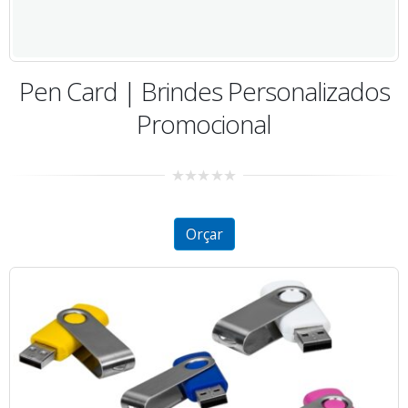
Pen Card | Brindes Personalizados
Promocional
0
out
of
5
Orçar