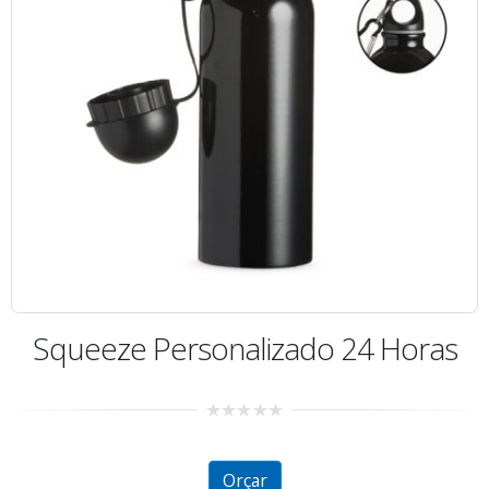
Squeeze Personalizado 24 Horas
0
out
of
5
Orçar