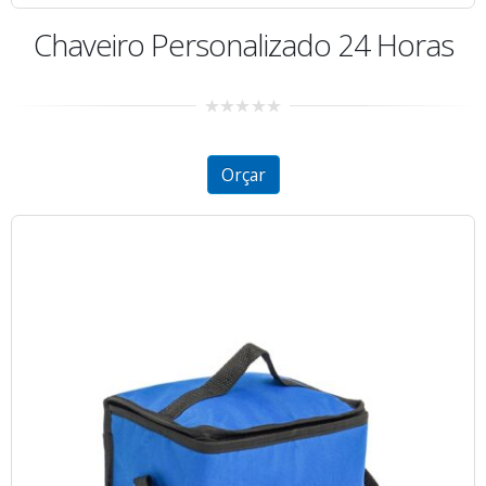
Chaveiro Personalizado 24 Horas
0
out
of
5
Orçar