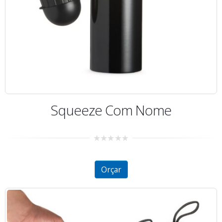
Squeeze Com Nome
0
out
of
5
Orçar