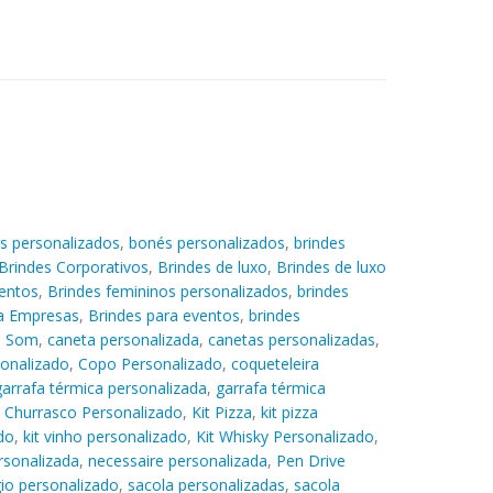
s personalizados
,
bonés personalizados
,
brindes
Brindes Corporativos
,
Brindes de luxo
,
Brindes de luxo
entos
,
Brindes femininos personalizados
,
brindes
ra Empresas
,
Brindes para eventos
,
brindes
e Som
,
caneta personalizada
,
canetas personalizadas
,
sonalizado
,
Copo Personalizado
,
coqueteleira
garrafa térmica personalizada
,
garrafa térmica
t Churrasco Personalizado
,
Kit Pizza
,
kit pizza
do
,
kit vinho personalizado
,
Kit Whisky Personalizado
,
rsonalizada
,
necessaire personalizada
,
Pen Drive
gio personalizado
,
sacola personalizadas
,
sacola