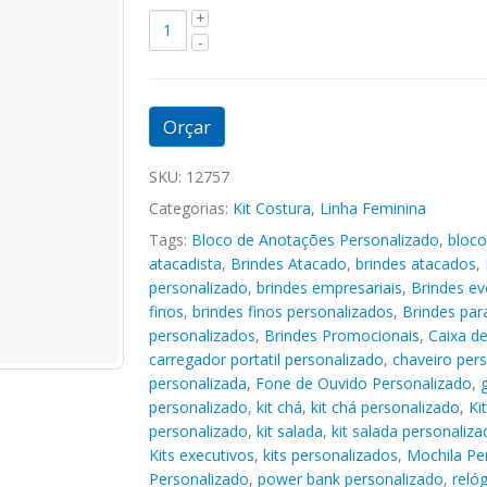
Orçar
SKU:
12757
Categorias:
Kit Costura
,
Linha Feminina
Tags:
Bloco de Anotações Personalizado
,
bloco
atacadista
,
Brindes Atacado
,
brindes atacados
,
personalizado
,
brindes empresariais
,
Brindes ev
finos
,
brindes finos personalizados
,
Brindes pa
personalizados
,
Brindes Promocionais
,
Caixa d
carregador portatil personalizado
,
chaveiro per
personalizada
,
Fone de Ouvido Personalizado
,
personalizado
,
kit chá
,
kit chá personalizado
,
Ki
personalizado
,
kit salada
,
kit salada personaliza
Kits executivos
,
kits personalizados
,
Mochila Pe
Personalizado
,
power bank personalizado
,
reló