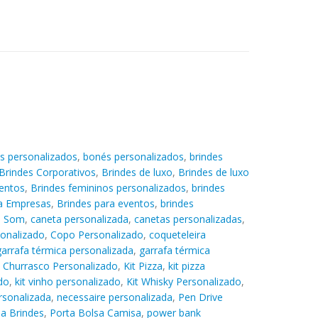
s personalizados
,
bonés personalizados
,
brindes
Brindes Corporativos
,
Brindes de luxo
,
Brindes de luxo
entos
,
Brindes femininos personalizados
,
brindes
ra Empresas
,
Brindes para eventos
,
brindes
e Som
,
caneta personalizada
,
canetas personalizadas
,
sonalizado
,
Copo Personalizado
,
coqueteleira
garrafa térmica personalizada
,
garrafa térmica
t Churrasco Personalizado
,
Kit Pizza
,
kit pizza
do
,
kit vinho personalizado
,
Kit Whisky Personalizado
,
rsonalizada
,
necessaire personalizada
,
Pen Drive
a Brindes
,
Porta Bolsa Camisa
,
power bank