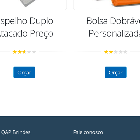
olsa Dobrável
Kit Costura
Personalizada
2.52
out of
5
2.09
Orçar
out
of 5
Orçar
 QAP Brindes
Fale conosco