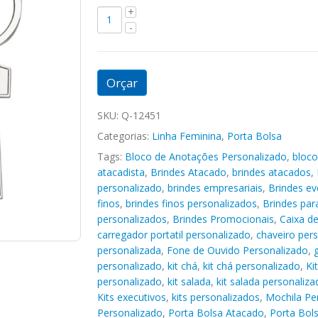
Orçar
SKU:
Q-12451
Categorias:
Linha Feminina
,
Porta Bolsa
Tags:
Bloco de Anotações Personalizado
,
bloco
atacadista
,
Brindes Atacado
,
brindes atacados
,
personalizado
,
brindes empresariais
,
Brindes ev
finos
,
brindes finos personalizados
,
Brindes pa
personalizados
,
Brindes Promocionais
,
Caixa d
carregador portatil personalizado
,
chaveiro per
personalizada
,
Fone de Ouvido Personalizado
,
personalizado
,
kit chá
,
kit chá personalizado
,
Ki
personalizado
,
kit salada
,
kit salada personaliza
Kits executivos
,
kits personalizados
,
Mochila Pe
Personalizado
,
Porta Bolsa Atacado
,
Porta Bols