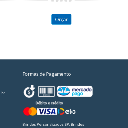
0
out
of
Orçar
5
Formas de Pagamento
.br
Brindes Personalizados SP, Brindes