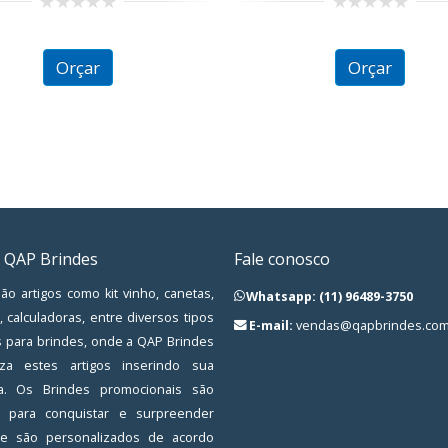
0
0
out
out
of
of
Orçar
Orçar
5
5
 QAP Brindes
Fale conosco
ão artigos como kit vinho, canetas,
Whatsapp: (11) 96489-3750
, calculadoras, entre diversos tipos
E-mail:
vendas@qapbrindes.com
s para brindes, onde a QAP Brindes
iza estes artigos inserindo sua
a. Os Brindes promocionais são
os para conquistar e surpreender
, e são personalizados de acordo