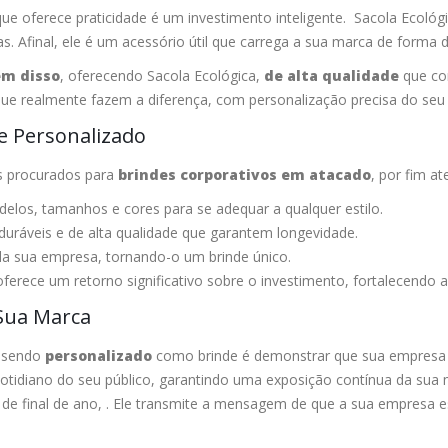
e oferece praticidade é um investimento inteligente. Sacola Ecológi
Afinal, ele é um acessório útil que carrega a sua marca de forma di
ém disso
, oferecendo Sacola Ecológica,
de alta qualidade
que com
ue realmente fazem a diferença, com personalização precisa do se
 Personalizado
is procurados para
brindes corporativos em atacado
, por fim a
elos, tamanhos e cores para se adequar a qualquer estilo.
duráveis e de alta qualidade que garantem longevidade.
da sua empresa, tornando-o um brinde único.
ferece um retorno significativo sobre o investimento, fortalecendo a 
 Sua Marca
 sendo
personalizado
como brinde é demonstrar que sua empresa va
ao cotidiano do seu público, garantindo uma exposição contínua da su
e de final de ano, . Ele transmite a mensagem de que a sua empresa