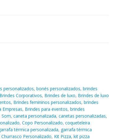
s personalizados
,
bonés personalizados
,
brindes
Brindes Corporativos
,
Brindes de luxo
,
Brindes de luxo
entos
,
Brindes femininos personalizados
,
brindes
ra Empresas
,
Brindes para eventos
,
brindes
e Som
,
caneta personalizada
,
canetas personalizadas
,
sonalizado
,
Copo Personalizado
,
coqueteleira
garrafa térmica personalizada
,
garrafa térmica
t Churrasco Personalizado
,
Kit Pizza
,
kit pizza