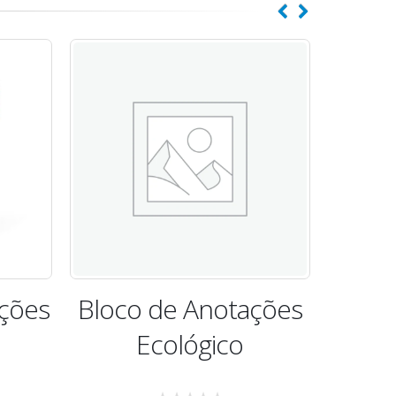
ções
Bloco de Anotações
Bloc
Ecológico
Pe