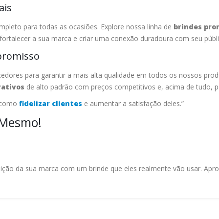
ais
pleto para todas as ocasiões. Explore nossa linha de
brindes pro
fortalecer a sua marca e criar uma conexão duradoura com seu públi
promisso
dores para garantir a mais alta qualidade em todos os nossos pro
rativos
de alto padrão com preços competitivos e, acima de tudo, p
 como
fidelizar clientes
e aumentar a satisfação deles.”
 Mesmo!
sição da sua marca com um brinde que eles realmente vão usar. Aprove