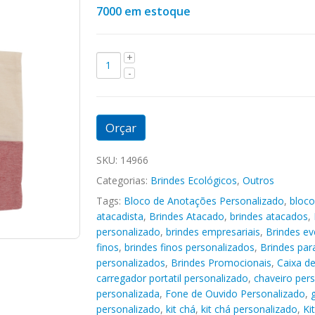
7000 em estoque
Orçar
SKU:
14966
Categorias:
Brindes Ecológicos
,
Outros
Tags:
Bloco de Anotações Personalizado
,
bloco
atacadista
,
Brindes Atacado
,
brindes atacados
,
personalizado
,
brindes empresariais
,
Brindes ev
finos
,
brindes finos personalizados
,
Brindes pa
personalizados
,
Brindes Promocionais
,
Caixa d
carregador portatil personalizado
,
chaveiro per
personalizada
,
Fone de Ouvido Personalizado
,
personalizado
,
kit chá
,
kit chá personalizado
,
Ki