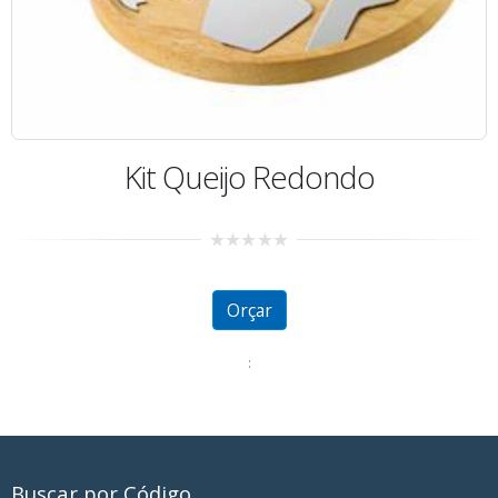
Kit Queijo Redondo
0
out
of
5
Orçar
:
Buscar por Código