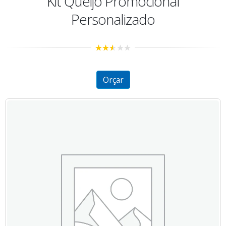
Kit Queijo Promocional
Personalizado
2.47
out of
5
Orçar