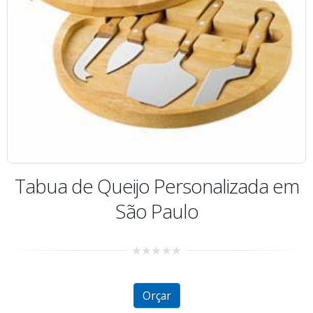
Tabua de Queijo Personalizada em
São Paulo
0
out
of
5
Orçar