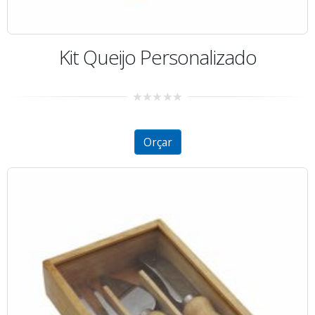
Kit Queijo Personalizado
0
out
of
5
Orçar