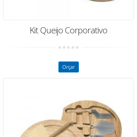
Kit Queijo Corporativo
0
out
of
5
Orçar