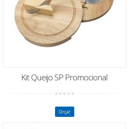
Kit Queijo SP Promocional
0
out
of
5
Orçar