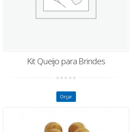
Kit Queijo para Brindes
0
out
of
5
Orçar