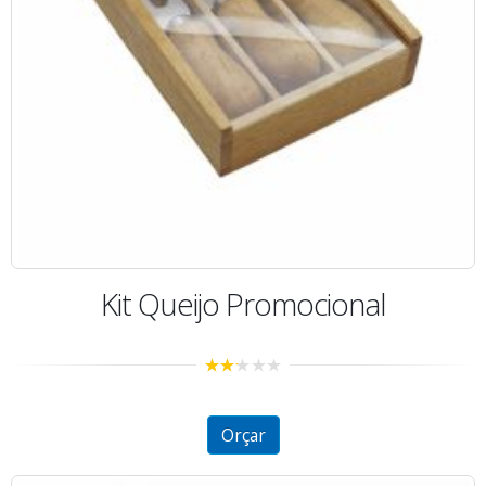
Kit Queijo Promocional
2.16
out
of 5
Orçar