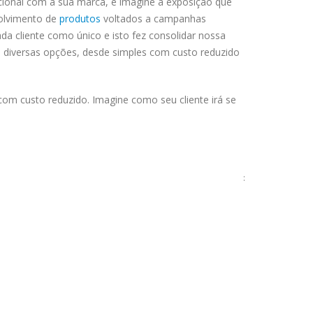
cional com a sua marca, e imagine a exposição que
volvimento de
produtos
voltados a campanhas
a cliente como único e isto fez consolidar nossa
 diversas opções, desde simples com custo reduzido
om custo reduzido. Imagine como seu cliente irá se
: