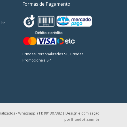
Formas de Pagamento
.br
Brindes Personalizados SP, Brindes
Promocionais SP
alizados - Whatsapp: (11) 991307382 | Design e otimização
por
Bluedot.com.br