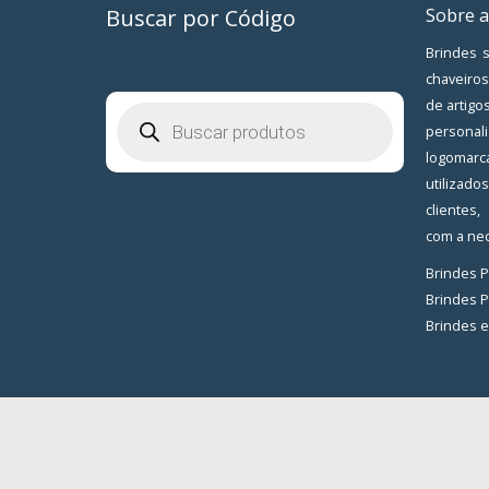
Buscar por Código
Sobre a
Brindes s
chaveiros
de artigo
Pesquisar
produtos
personal
logomarc
utilizad
clientes
com a nec
Brindes 
Brindes 
Brindes 