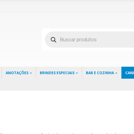
Pesquisar
produtos
ANOTAÇÕES
BRINDES ESPECIAIS
BAR E COZINHA
CAN