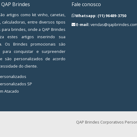
 QAP Brindes
Fale conosco
ão artigos como kit vinho, canetas,
Whatsapp: (11) 96489-3750
, calculadoras, entre diversos tipos
E-mail:
vendas@qapbrindes.com
s para brindes, onde a QAP Brindes
iza estes artigos inserindo sua
a. Os Brindes promocionais são
os para conquistar e surpreender
, e são personalizados de acordo
essidade do cliente.
Personalizados
Personalizados SP
em Atacado
QAP Brindes Corporativos Person