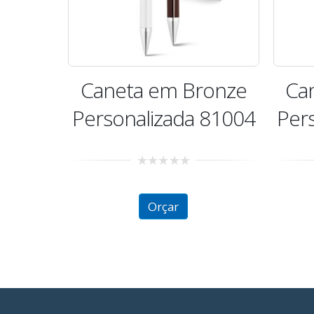
Caneta em Bronze
Ca
Personalizada 81004
Per
0
out
of
Orçar
5