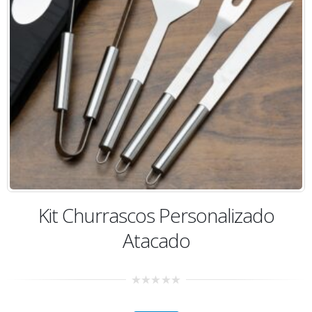
Kit Churrascos Personalizado
Atacado
0
out
of