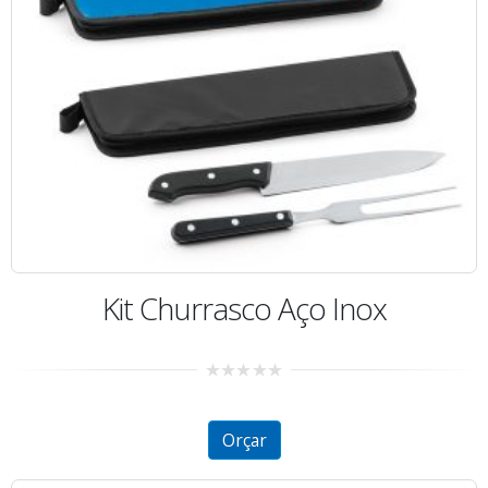
Kit Churrasco Aço Inox
0
out
of
5
Orçar