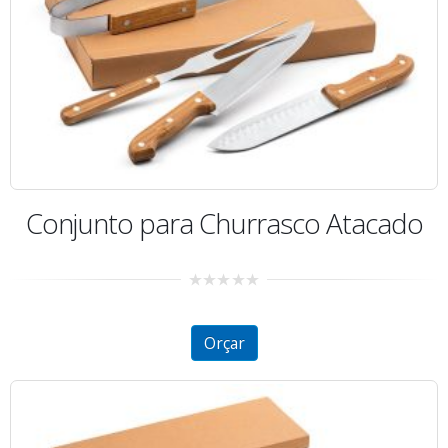
Conjunto para Churrasco Atacado
0
out
of
5
Orçar