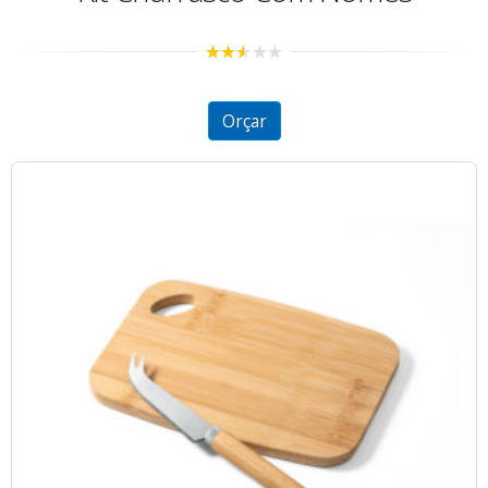
2.46
out of
5
Orçar