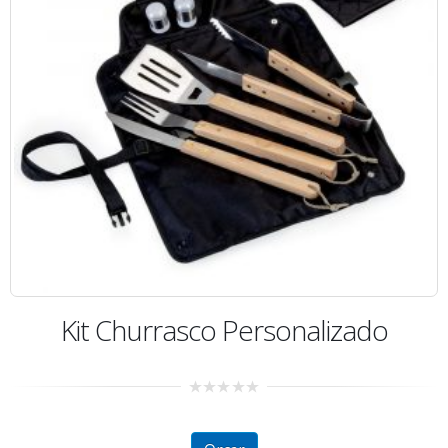
Kit Churrasco Personalizado
0
out
of
5