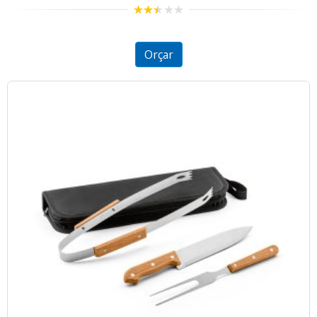
2.40
out of
5
Orçar