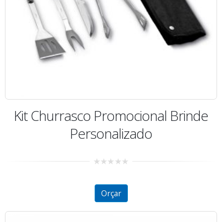
Kit Churrasco Promocional Brinde
Personalizado
0
out
of
5
Orçar