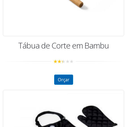
Tábua de Corte em Bambu
2.30
out of
5
Orçar