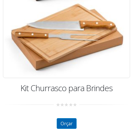
Kit Churrasco para Brindes
0
out
of
5
Orçar