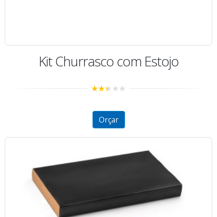
Kit Churrasco com Estojo
2.37
out of
5
Orçar