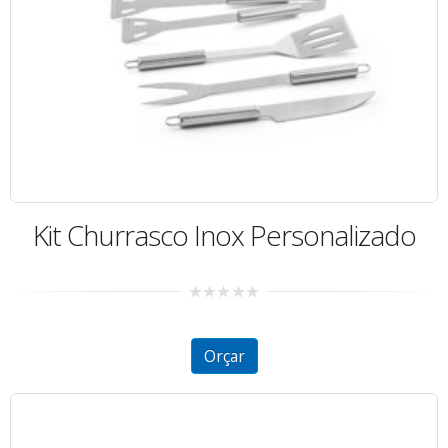
Kit Churrasco Inox Personalizado
0
out
of
5
Orçar