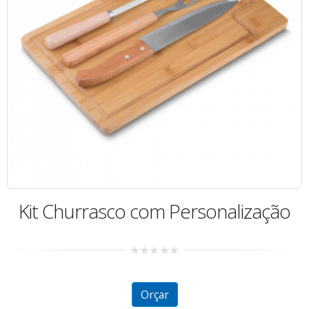
Kit Churrasco com Personalização
0
out
of
5
Orçar