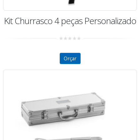
Kit Churrasco 4 peças Personalizado
0
out
of
5
Orçar