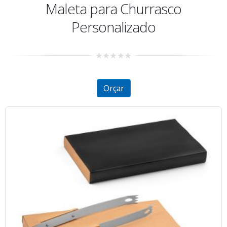
Maleta para Churrasco
Personalizado
0
out
of
5
Orçar