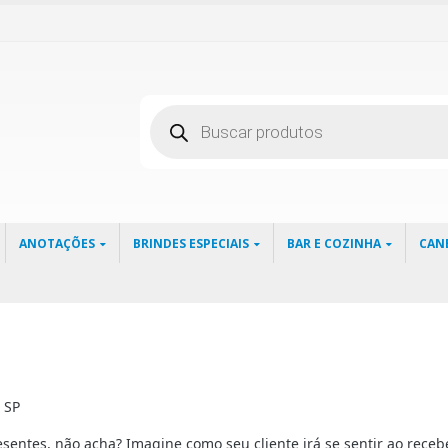
Pesquisar
produtos
ANOTAÇÕES
BRINDES ESPECIAIS
BAR E COZINHA
CAN
 SP
sentes, não acha? Imagine como seu cliente irá se sentir ao rece