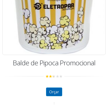
Balde de Pipoca Promocional
2.29
out of
5
Orçar
: