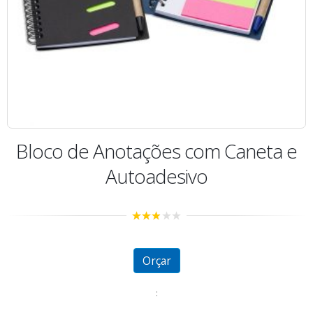
Bloco de Anotações com Caneta e
Autoadesivo
2.76
out of
5
Orçar
: