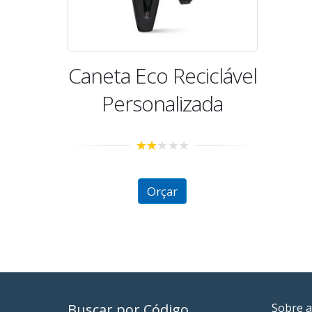
Caneta Eco Reciclável
Personalizada
2.00
out
of 5
Orçar
Buscar por Código
Sobre a