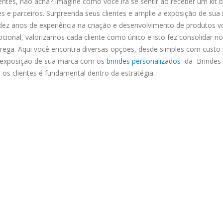
ntes, não acha? Imagine como você irá se sentir ao receber um kit 
ntes e parceiros. Surpreenda seus clientes e amplie a exposição de s
ais dez anos de experiência na criação e desenvolvimento de produt
cional, valorizamos cada cliente como único e isto fez consolidar n
rega. Aqui você encontra diversas opções, desde simples com custo 
a exposição de sua marca com os
brindes personalizados
da Brindes P
os clientes é fundamental dentro da estratégia.