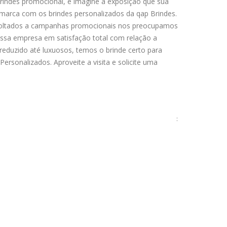
brindes promocional, e imagine a exposição que sua
ua marca com os brindes personalizados da qap Brindes.
os voltados a campanhas promocionais nos preocupamos
ossa empresa em satisfação total com relação a
reduzido até luxuosos, temos o brinde certo para
ersonalizados. Aproveite a visita e solicite uma
: