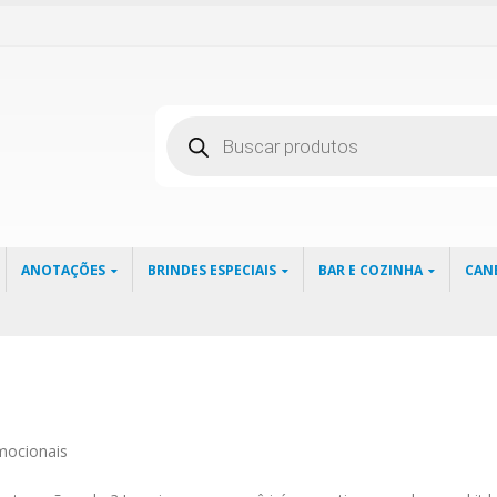
Pesquisar
produtos
ANOTAÇÕES
BRINDES ESPECIAIS
BAR E COZINHA
CAN
omocionais