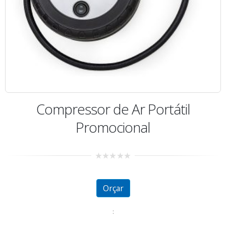
Compressor de Ar Portátil
Promocional
0
out
of
5
Orçar
: