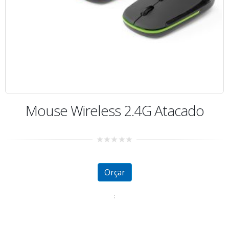
Mouse Wireless 2.4G Atacado
0
out
of
5
Orçar
: