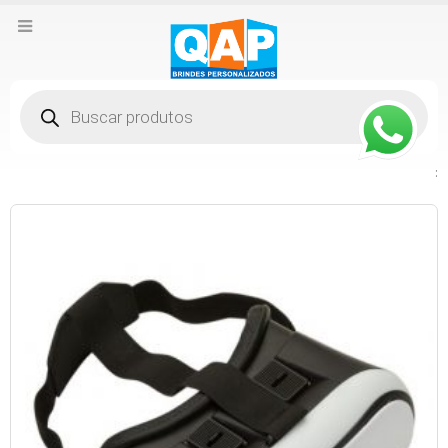
Pesquisar
produtos
: