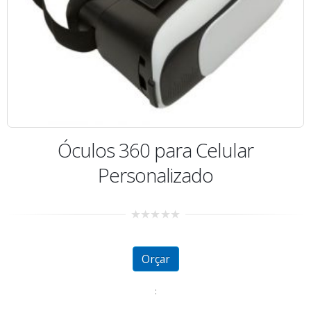
Óculos 360 para Celular
Personalizado
0
out
of
5
Orçar
: