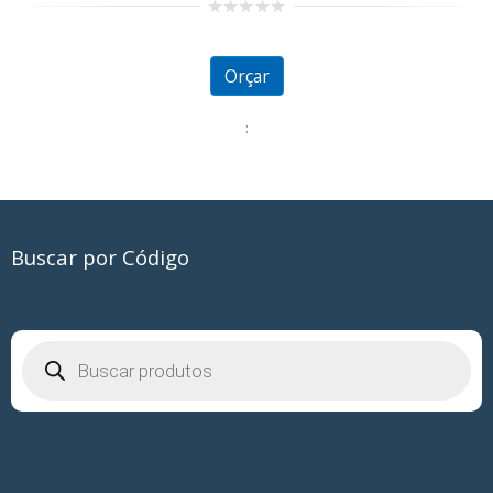
0
out
of
5
Orçar
:
Buscar por Código
Pesquisar
produtos