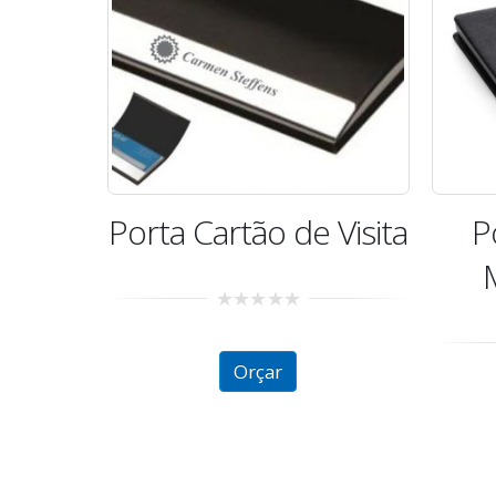
Porta Cartão de Visita
P
0
out
of
Orçar
5