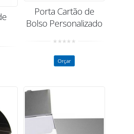
Porta Cartão de
de
Bolso Personalizado
0
out
of
Orçar
5