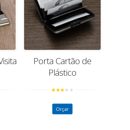
isita
Porta Cartão de
Plástico
3.02
out of 5
Orçar