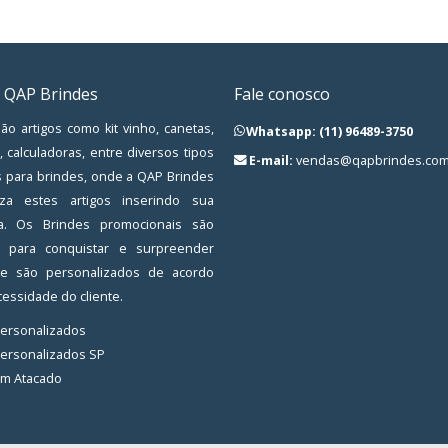
 QAP Brindes
Fale conosco
ão artigos como kit vinho, canetas,
Whatsapp: (11) 96489-3750
, calculadoras, entre diversos tipos
E-mail:
vendas@qapbrindes.com
s para brindes, onde a QAP Brindes
iza estes artigos inserindo sua
a. Os Brindes promocionais são
os para conquistar e surpreender
, e são personalizados de acordo
essidade do cliente.
Personalizados
Personalizados SP
em Atacado