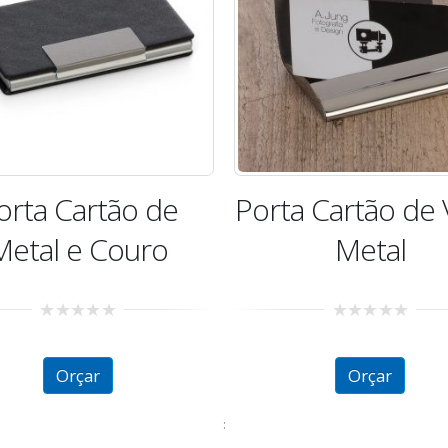
orta Cartão de
Porta Cartão de V
Metal e Couro
Metal
0
0
out
out
of
of
Orçar
Orçar
5
5
: