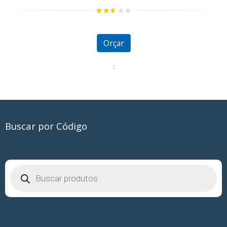
2.53
out of
5
Orçar
:
Buscar por Código
Pesquisar
produtos