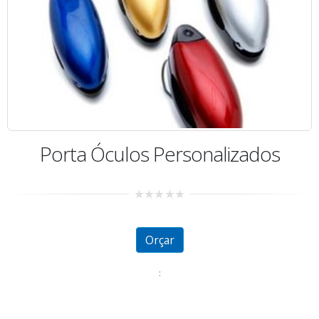
Porta Óculos Personalizados
0
out
of
5
Orçar
: