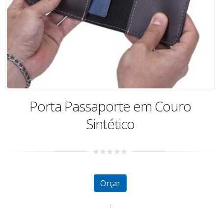
Porta Passaporte em Couro
Sintético
0
out
of
5
Orçar
: