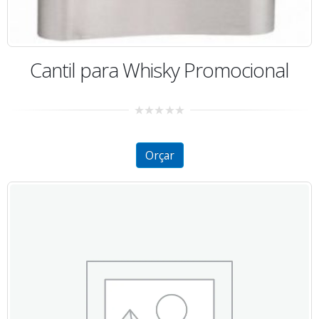
Cantil para Whisky Promocional
0
out
of
5
Orçar