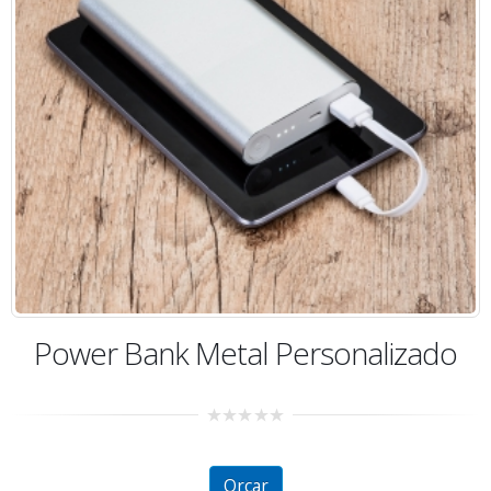
Power Bank Metal Personalizado
0
out
of
5
Orçar