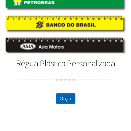
Régua Plástica Personalizada
0
out
of
5
Orçar
: