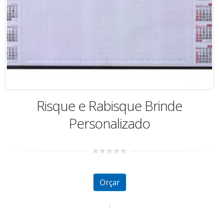
Risque e Rabisque Brinde
Personalizado
0
out
of
5
Orçar
: