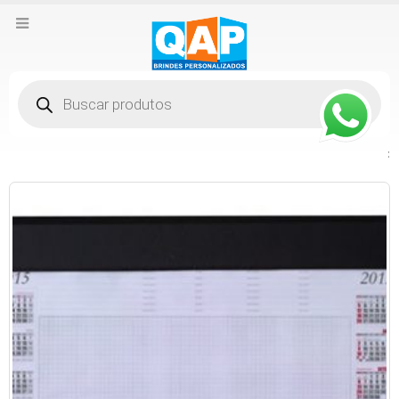
Pesquisar
produtos
: