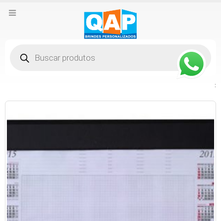
Pesquisar
produtos
: