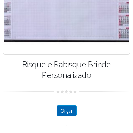
Risque e Rabisque Brinde
Personalizado
0
out
of
5
Orçar
: