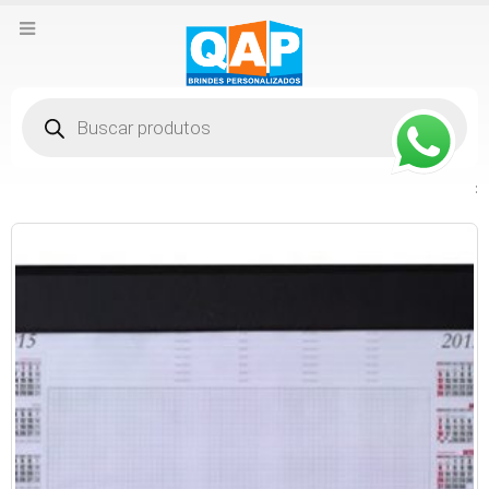
Pesquisar
produtos
: