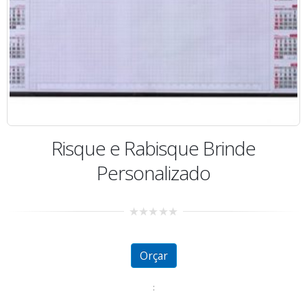
Risque e Rabisque Brinde
Personalizado
0
out
of
5
Orçar
: