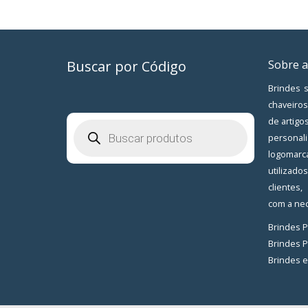
Buscar por Código
Sobre a
Brindes s
chaveiros
de artigo
Pesquisar
produtos
personal
logomarc
utilizad
clientes
com a nec
Brindes 
Brindes 
Brindes 