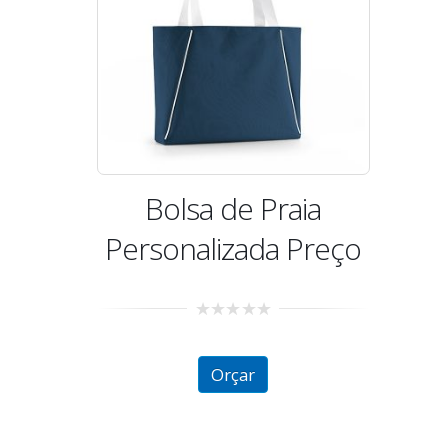
Bolsa de Praia
Personalizada Preço
0
out
of
Orçar
5