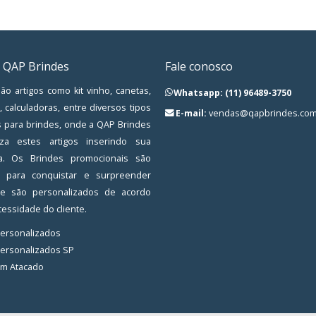
 QAP Brindes
Fale conosco
ão artigos como kit vinho, canetas,
Whatsapp: (11) 96489-3750
, calculadoras, entre diversos tipos
E-mail:
vendas@qapbrindes.com
s para brindes, onde a QAP Brindes
iza estes artigos inserindo sua
a. Os Brindes promocionais são
os para conquistar e surpreender
, e são personalizados de acordo
essidade do cliente.
Personalizados
Personalizados SP
em Atacado