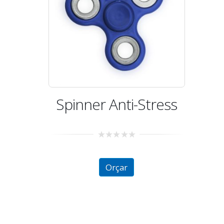
Spinner Anti-Stress
0
out
of
Orçar
5