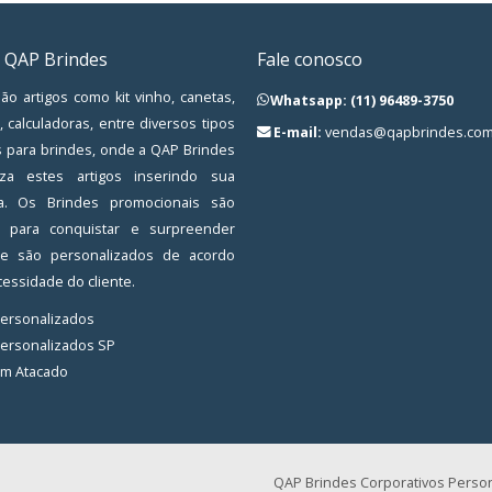
 QAP Brindes
Fale conosco
ão artigos como kit vinho, canetas,
Whatsapp: (11) 96489-3750
, calculadoras, entre diversos tipos
E-mail:
vendas@qapbrindes.com
s para brindes, onde a QAP Brindes
iza estes artigos inserindo sua
a. Os Brindes promocionais são
os para conquistar e surpreender
, e são personalizados de acordo
essidade do cliente.
Personalizados
Personalizados SP
em Atacado
QAP Brindes Corporativos Person