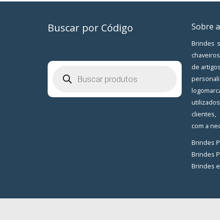
Buscar por Código
Sobre a
Brindes s
chaveiros
de artigo
Pesquisar
produtos
personal
logomarc
utilizad
clientes
com a nec
Brindes 
Brindes 
Brindes 