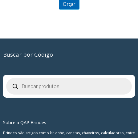
5
Orçar
:
Buscar por Código
Pesquisar
produtos
Sobre a QAP Brindes
Brindes são artigos como kit vinho, canetas, chaveiros, calculadoras, entre