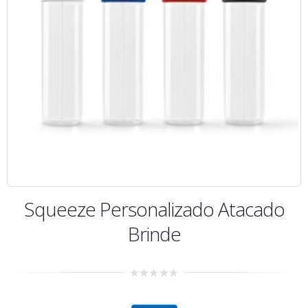
Squeeze Personalizado Atacado
Brinde
0
out
of