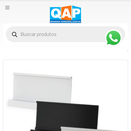
Pesquisar
produtos
: