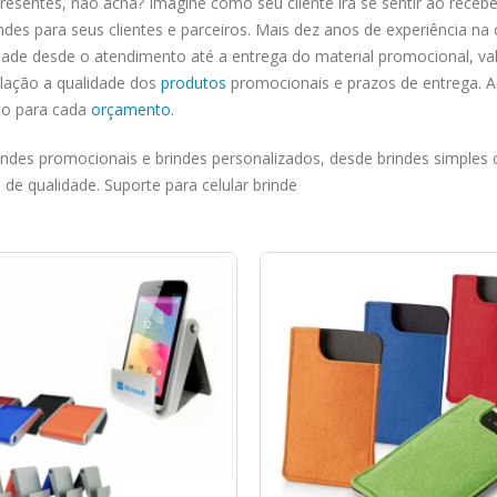
presentes, não acha? Imagine como seu cliente irá se sentir ao rece
indes para seus clientes e parceiros. Mais dez anos de experiência n
e desde o atendimento até a entrega do material promocional, valo
elação a qualidade dos
produtos
promocionais e prazos de entrega. A
to para cada
orçamento
.
ndes promocionais e brindes personalizados, desde brindes simples c
de qualidade. Suporte para celular brinde