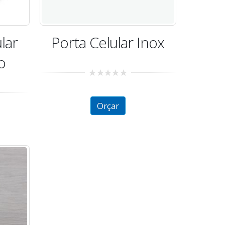
lar
Porta Celular Inox
o
0
out
of
Orçar
5