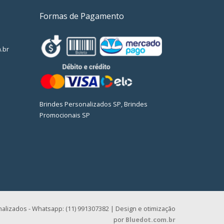
Formas de Pagamento
.br
Brindes Personalizados SP, Brindes
Promocionais SP
alizados - Whatsapp: (11) 991307382 | Design e otimização
por
Bluedot.com.br