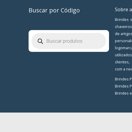
Buscar por Código
Sobre a
Brindes s
chaveiros
de artigo
Pesquisar
produtos
personal
logomarc
utilizad
clientes
com a nec
Brindes 
Brindes 
Brindes 