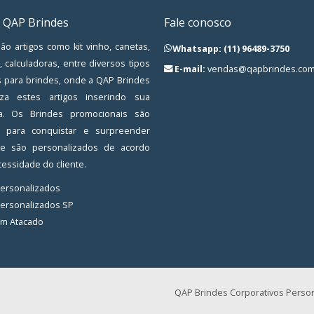
 QAP Brindes
Fale conosco
ão artigos como kit vinho, canetas,
Whatsapp: (11) 96489-3750
, calculadoras, entre diversos tipos
E-mail:
vendas@qapbrindes.com
s para brindes, onde a QAP Brindes
iza estes artigos inserindo sua
a. Os Brindes promocionais são
os para conquistar e surpreender
, e são personalizados de acordo
essidade do cliente.
Personalizados
Personalizados SP
em Atacado
QAP Brindes Corporativos Person