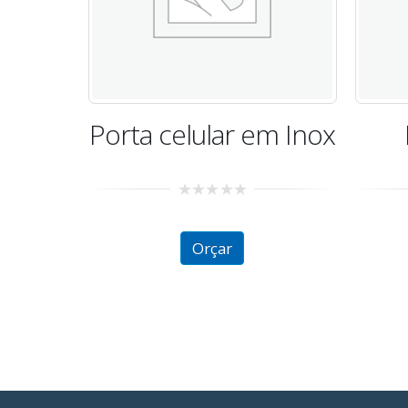
Porta celular em Inox
0
out
of
Orçar
5