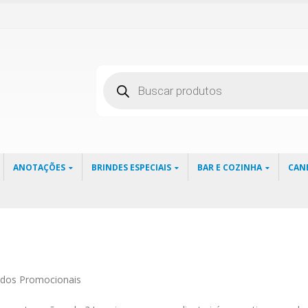
Pesquisar
produtos
ANOTAÇÕES
BRINDES ESPECIAIS
BAR E COZINHA
CAN
zados Promocionais