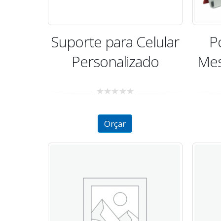
Suporte para Celular
P
Personalizado
Mes
0
out
of
Orçar
5