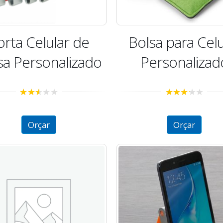
orta Celular de
Bolsa para Celu
a Personalizado
Personalizad
2.53
3.05
out of
out of 5
5
Orçar
Orçar