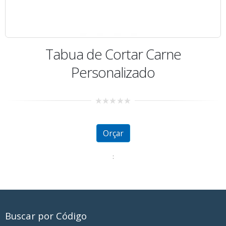
Tabua de Cortar Carne
Personalizado
0
out
of
5
Orçar
:
Buscar por Código