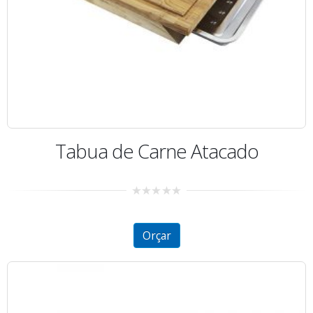
Tabua de Carne Atacado
0
out
of
5
Orçar